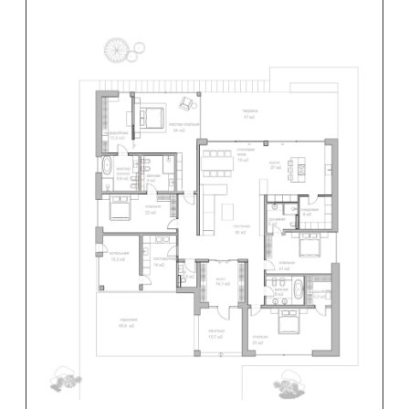
При проектировании были соблюдены
все принципы концепции Welliving
и здорового дома.
Концепты