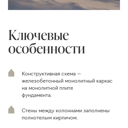
Стены между колоннами заполнены
полнотелым кирпичом.
Панорамное остекление
с использованием структурных
элементов (безрамный угловой стык
остекления).