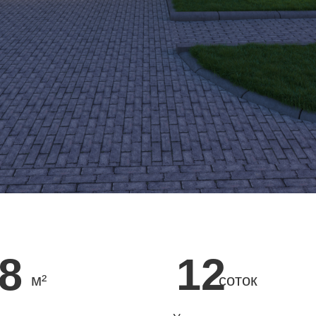
12
м²
соток
енних
Участок земли