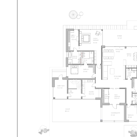
План первого этажа
При 
и ст