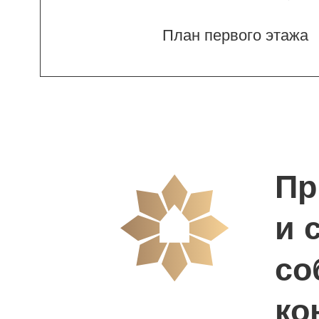
собл
конц
дома