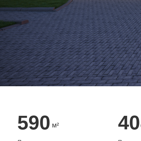
590
408
м²
Площадь жилого
Площадь внутр
пространства
помещений