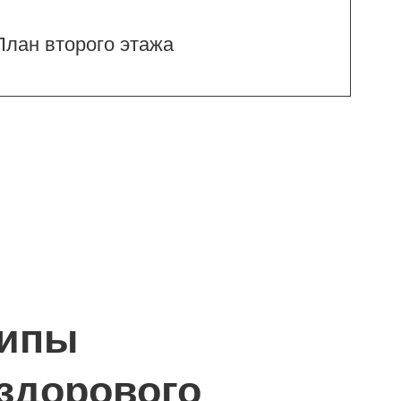
ового