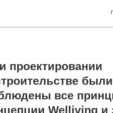
юдены все принципы
епции Welliving и здор
.