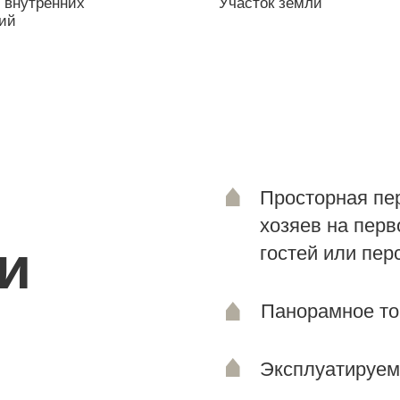
Просторная перетекающа
хозяев на первом этаже и
гостей или персонала на 
Панорамное тонкопрофил
Эксплуатируемая кровля.
Терраса с навесом.