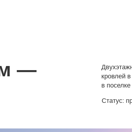
 —
Двухэтажный дом с 
кровлей в стиле ко
в поселке Новорижс
Статус: проект реал