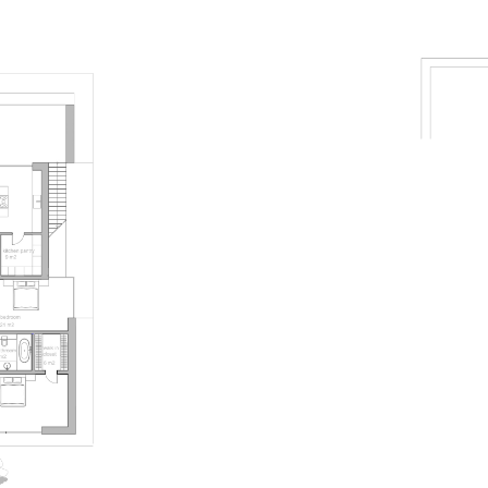
План второ
проектировании
роительстве были